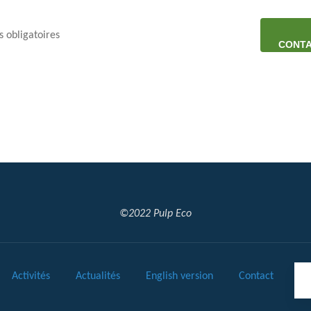
 obligatoires
CONT
©2022 Pulp Eco
Activités
Actualités
English version
Contact