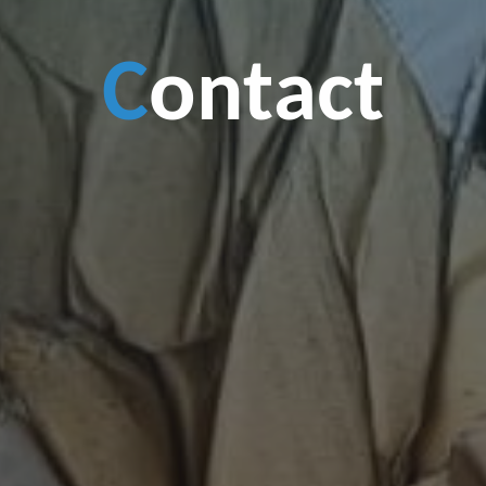
C
o
n
t
a
c
t