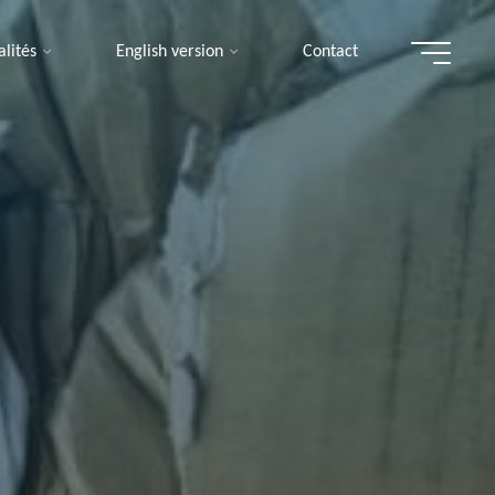
alités
English version
Contact