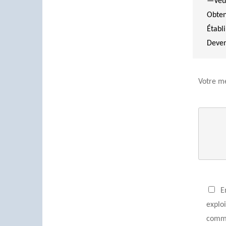
Votre m
E
explo
comme