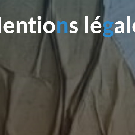
M
e
n
t
i
o
n
s
l
é
g
a
l