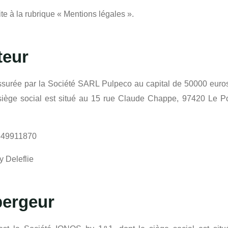
te à la rubrique « Mentions légales ».
teur
st assurée par la Société SARL Pulpeco au capital de 50000 eu
siège social est situé au 15 rue Claude Chappe, 97420 Le P
4849911870
y Deleflie
bergeur