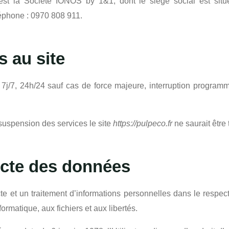
.fr est la Société IONOS by 1&1, dont le siège social es
éphone : 0970 808 911.
 au site
t, 7j/7, 24h/24 sauf cas de force majeure, interruption progr
 suspension des services le site
https://pulpeco.fr
ne saurait être
ecte des données
ecte et un traitement d’informations personnelles dans le respec
formatique, aux fichiers et aux libertés.