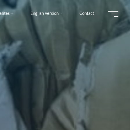
alités
English version
Contact