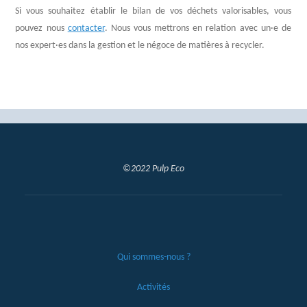
Si vous souhaitez établir le bilan de vos déchets valorisables, vous
pouvez nous
contacter
. Nous vous mettrons en relation avec un·e de
nos expert·es dans la gestion et le négoce de matières à recycler.
©2022 Pulp Eco
Qui sommes-nous ?
Activités