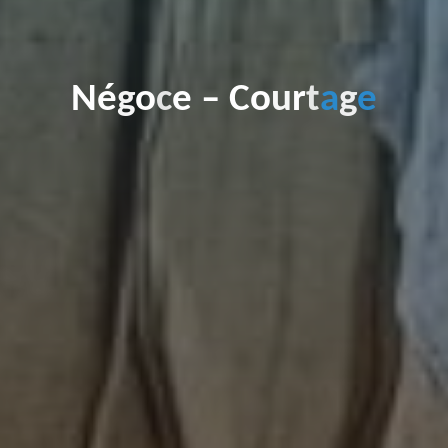
N
é
g
o
c
e
–
C
o
u
r
t
a
g
e