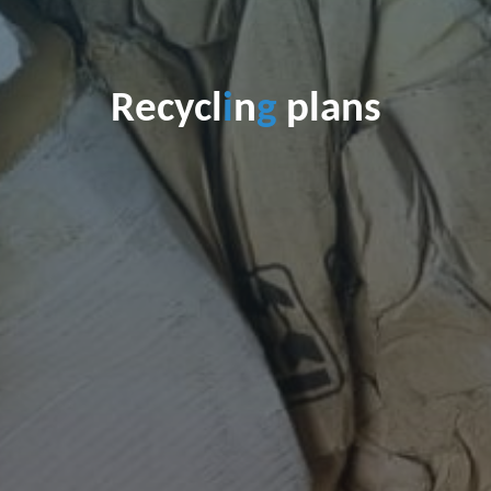
R
e
c
y
c
l
i
n
g
p
l
a
n
s