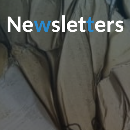
N
e
w
s
l
e
t
t
e
r
s