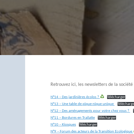
Retrouvez ici, les newsletters de la sociét
N°14 – Des jardinières écolos ?
Télécharger
N°13 – Une table de pique-nique unique
Télécharg
N°12 – Des aménagements pour votre chez vous ?
N°11 – Bordures en Trailatte
Télécharger
N°10 – Kiosques
Télécharger
N°9 – Forum des acteurs de la Transition Ecologique