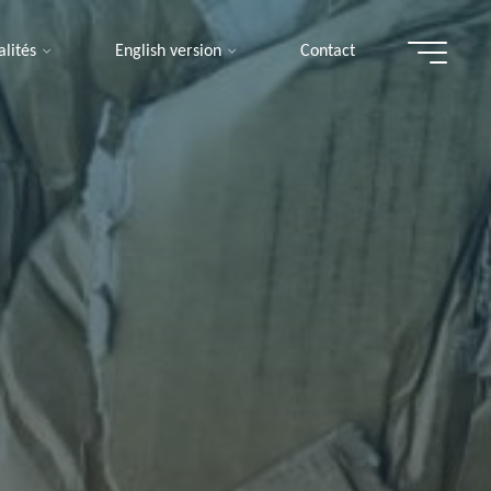
alités
English version
Contact