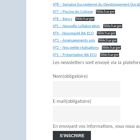
N°8 – Semaine Européenne du Développement Durab
N°7 – Piscine du Colosse
Télécharger
N°6 – Bancs
Télécharger
N°5 – Nouvelle collaboration
Télécharger
N°4 – Nouveauté BA ECO
Télécharger
N°3 – Aménagements sols
Télécharger
N°2 – Nos petite réalisations
Télécharger
N°1 – Présentation BA ECO
Télécharger
Les newsletters sont envoyé via la platefo
Nom
(obligatoire)
E-mail
(obligatoire)
En envoyant vos informations, vous nous a
S’INSCRIRE