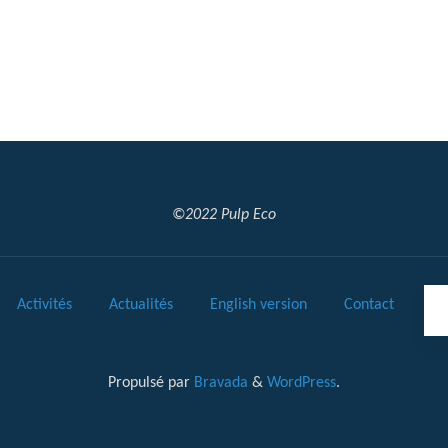
©2022 Pulp Eco
Activités
Actualités
English version
Contact
Propulsé par
Bravada
&
WordPress
.